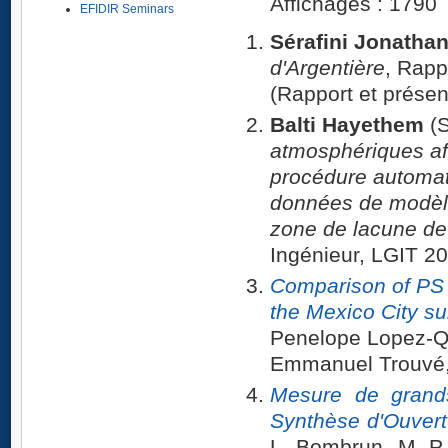
Affichages : 1790
EFIDIR Seminars
Sérafini Jonatha
d'Argentière
, Rap
(Rapport et présent
Balti Hayethem
(
atmosphériques af
procédure automati
données de modèle
zone de lacune d
Ingénieur, LGIT 2
Comparison of PS
the Mexico City s
Penelope Lopez-Qu
Emmanuel Trouvé,
Mesure de grand
Synthèse d'Ouvert
L. Bombrun, M.-P. 