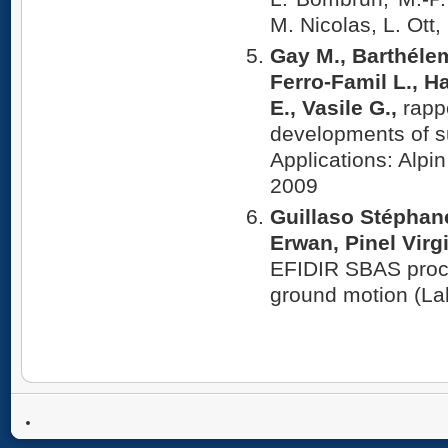
M. Nicolas, L. Ott,
Gay M., Barthélem
Ferro-Famil L., Ha
E., Vasile G.,
rapp
developments of s
Applications: Alpi
2009
Guillaso Stéphane
Erwan, Pinel Virg
EFIDIR SBAS proce
ground motion (La