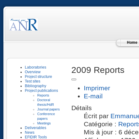
Home
2009 Reports
Laboratories
Overview
Project structure
Test sites
Bibliography
Imprimer
Project publications
E-mail
Reports
Doctoral
thesis/HdR
Détails
Journal papers
Conference
Écrit par
Emmanue
papers
Catégorie :
Report
Meetings
Deliverables
Mis à jour : 6 dé
News
EFIDIR Tools