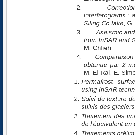
2.
Correcti
interferograms : 
Siling Co lake
, G.
3.
Aseismic and
from InSAR and 
M. Chlieh
4.
Comparaison 
obtenue par 2 m
M. El Rai, E. Sim
Permafrost surfa
using
InSAR techni
Suivi de texture d
suivis des glaciers
Traitement des im
de l'équivalent e
Traitements préli