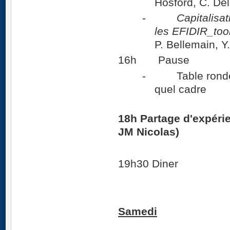
Hosford, C. De
-
Capitalisa
les EFIDIR_too
P. Bellemain, Y
16h Pause
- Table ronde : 
quel cadre
18h P
artage d'expéri
JM Nicolas)
19h30 Diner
Samedi