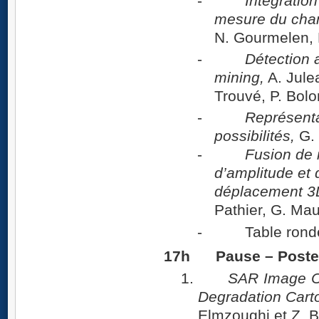
-
Intégratio
mesure du cha
N. Gourmelen, 
-
Détection 
mining,
A. Julea
Trouvé, P. Bolo
-
Représenta
possibilités,
G. 
-
Fusion de 
d’amplitude et d
déplacement 3
Pathier, G. Mau
- Table rond
17h Pause – Poster
1.
SAR Image Cl
Degradation Carto
Elmzoughi et Z. B