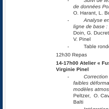
-
Suivi de t
de données Pol
O. Harant, L. 
-
Analyse en
ligne de base :
Doin, G. Ducret,
V. Pinel
- Table rond
12h30 Repas
14-17h00 Atelier « Fu
Virginie Pinel
-
Correction
faibles déforma
modèles atmosp
Peltzer, O. Cava
Balti