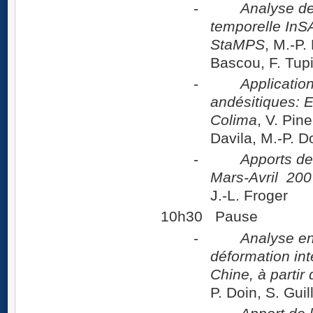
-
Analyse de
temporelle InS
StaMPS
, M.-P.
Bascou, F. Tup
-
Application
andésitiques: 
Colima
, V. Pin
Davila, M.-P. D
-
Apports de 
Mars-Avril 200
J.-L. Froger
10h30 Pause
-
Analyse en
déformation int
Chine, à parti
P. Doin, S. Gui