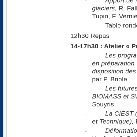
-
Apport de 
glaciers,
R. Fall
Tupin, F. Vernie
- Table rond
12h30 Repas
14-17h30 : Atelier « P
-
Les progra
en préparation (
disposition des
par P. Briole
-
Les future
BIOMASS et 
Souyris
-
La CIEST (C
et Technique),
P
-
Déformatio